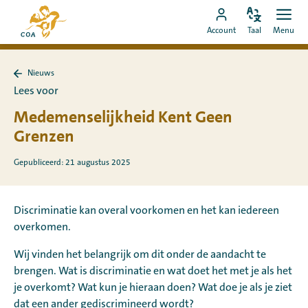
Ga
Naar
direct
Pas
Ope
Ga
de
Account
Taal
Menu
de
men
naar
naar
startpagina
taal
de
MyCOA-
van
aan
content
Nieuws
account
MyCOA
Terug
Lees voor
naar
Nieuws
Medemenselijkheid Kent Geen
Grenzen
Gepubliceerd: 21 augustus 2025
Discriminatie kan overal voorkomen en het kan iedereen
overkomen.
Wij vinden het belangrijk om dit onder de aandacht te
brengen. Wat is discriminatie en wat doet het met je als het
je overkomt? Wat kun je hieraan doen? Wat doe je als je ziet
dat een ander gediscrimineerd wordt?