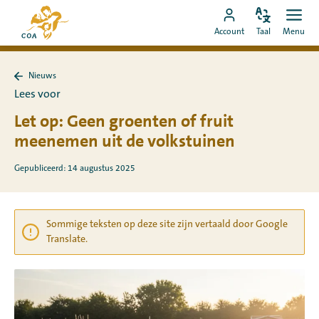
Ga
Naar
direct
Pas
Ope
Ga
de
Account
Taal
Menu
de
men
naar
naar
startpagina
taal
de
MyCOA-
van
aan
content
Nieuws
account
MyCOA
Terug
Lees voor
naar
Nieuws
Let op: Geen groenten of fruit
meenemen uit de volkstuinen
Gepubliceerd: 14 augustus 2025
Sommige teksten op deze site zijn vertaald door Google
Translate.