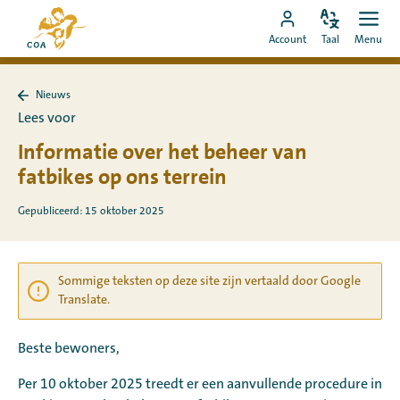
Ga
Naar
direct
Pas
Ope
Ga
de
Account
Taal
Menu
de
men
naar
naar
startpagina
taal
de
MyCOA-
van
aan
content
Nieuws
account
MyCOA
Terug
Lees voor
naar
Nieuws
Informatie over het beheer van
fatbikes op ons terrein
Gepubliceerd: 15 oktober 2025
Sommige teksten op deze site zijn vertaald door Google
Translate.
Beste bewoners,
Per 10 oktober 2025 treedt er een aanvullende procedure in