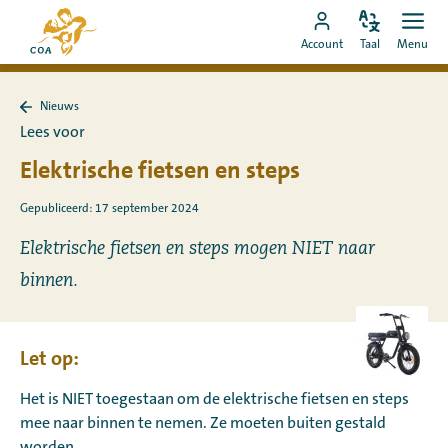
Ga
Naar
direct
Pas
Ope
Ga
de
Account
Taal
Menu
de
men
naar
naar
startpagina
taal
de
MyCOA-
van
aan
content
Nieuws
account
MyCOA
Terug
Lees voor
naar
Nieuws
Elektrische fietsen en steps
Gepubliceerd: 17 september 2024
Elektrische fietsen en steps mogen NIET naar
binnen.
Let op:
Het is NIET toegestaan om de elektrische fietsen en steps
mee naar binnen te nemen. Ze moeten buiten gestald
worden.