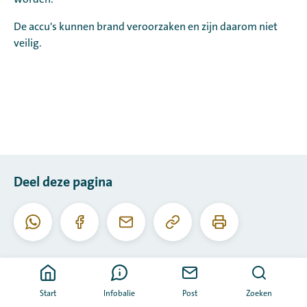
De accu's kunnen brand veroorzaken en zijn daarom niet
veilig.
Deel deze pagina
Kopieer
Print
Whatsapp
Facebook
E-
deze
deze
mail
URL
pagina
Start
Infobalie
Post
Zoeken