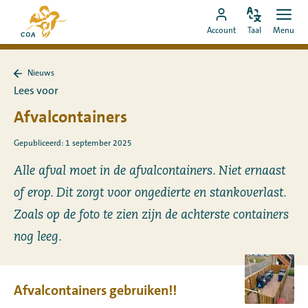
Ga
Naar
direct
Pas
Ope
Ga
de
Account
Taal
Menu
de
men
naar
naar
startpagina
taal
de
MyCOA-
van
aan
content
Nieuws
account
MyCOA
Terug
Lees voor
naar
Nieuws
Afvalcontainers
Gepubliceerd: 1 september 2025
Alle afval moet in de afvalcontainers. Niet ernaast
of erop. Dit zorgt voor ongedierte en stankoverlast.
Zoals op de foto te zien zijn de achterste containers
nog leeg.
Afvalcontainers gebruiken!!