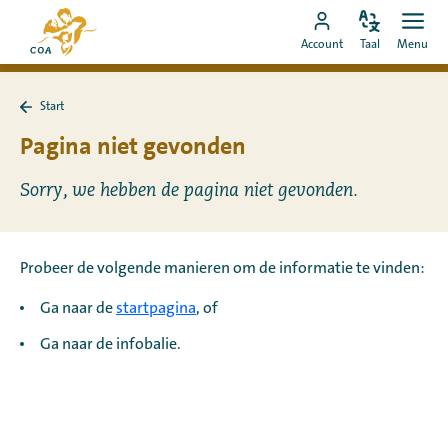
Ga
Naar
direct
Pas
Ope
Ga
de
Account
Taal
Menu
de
men
naar
naar
startpagina
taal
de
MyCOA-
van
aan
content
Start
account
MyCOA
Terug
naar
Pagina niet gevonden
Start
Sorry, we hebben de pagina niet gevonden.
Probeer de volgende manieren om de informatie te vinden:
Ga naar de
startpagina
, of
Ga naar de infobalie.