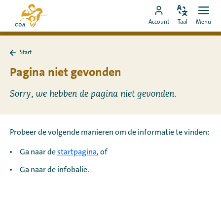
Ga
Naar
direct
Pas
Ope
Ga
de
Account
Taal
Menu
de
men
naar
naar
startpagina
taal
de
MyCOA-
van
aan
content
Start
account
MyCOA
Terug
naar
Pagina niet gevonden
Start
Sorry, we hebben de pagina niet gevonden.
Probeer de volgende manieren om de informatie te vinden:
Ga naar de
startpagina
, of
Ga naar de infobalie.