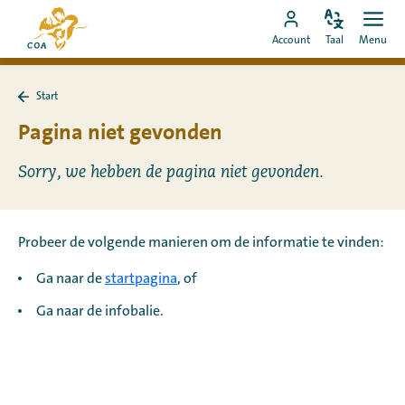
Ga
Naar
direct
Pas
Ope
Ga
de
Account
Taal
Menu
de
men
naar
naar
startpagina
taal
de
MyCOA-
van
aan
content
Start
account
MyCOA
Terug
naar
Pagina niet gevonden
Start
Sorry, we hebben de pagina niet gevonden.
Probeer de volgende manieren om de informatie te vinden:
Ga naar de
startpagina
, of
Ga naar de infobalie.