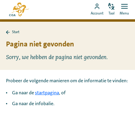
Ga
Naar
direct
Pas
Ope
Ga
de
Account
Taal
Menu
de
men
naar
naar
startpagina
taal
de
MyCOA-
van
aan
content
Start
account
MyCOA
Terug
naar
Pagina niet gevonden
Start
Sorry, we hebben de pagina niet gevonden.
Probeer de volgende manieren om de informatie te vinden:
Ga naar de
startpagina
, of
Ga naar de infobalie.