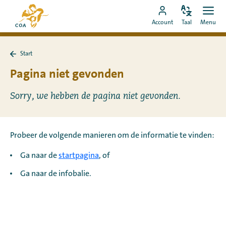
Ga
Naar
direct
Pas
Ope
Ga
de
Account
Taal
Menu
de
men
naar
naar
startpagina
taal
de
MyCOA-
van
aan
content
Start
account
MyCOA
Terug
naar
Pagina niet gevonden
Start
Sorry, we hebben de pagina niet gevonden.
Probeer de volgende manieren om de informatie te vinden:
Ga naar de
startpagina
, of
Ga naar de infobalie.