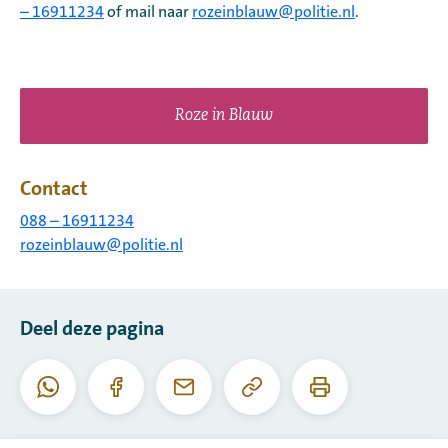
– 16911234
of mail naar
rozeinblauw@politie.nl
.
Roze in Blauw
Contact
088 – 16911234
rozeinblauw@politie.nl
Deel deze pagina
Kopieer
Print
Whatsapp
Facebook
E-
deze
deze
mail
URL
pagina