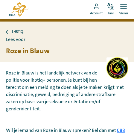
Ga
Naar
direct
Pas
Ope
Ga
de
Account
Taal
Menu
de
men
naar
naar
startpagina
taal
de
MyCOA-
van
aan
content
LHBTIQ+
account
MyCOA
Terug
Lees voor
naar
LHBTIQ+
Roze in Blauw
Roze in Blauw is het landelijk netwerk van de
politie voor lhbtiq+ personen. Je kunt bij hen
terecht om een melding te doen als je te maken krijgt met
discriminatie, geweld, bedreiging of andere strafbare
zaken op basis van je seksuele oriëntatie en/of
genderidentiteit.
Wil je iemand van Roze in Blauw spreken? Bel dan met
088