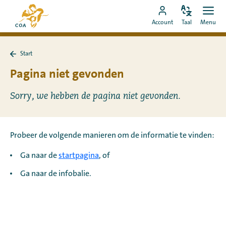
Ga
Naar
direct
Pas
Ope
Ga
de
Account
Taal
Menu
de
men
naar
naar
startpagina
taal
de
MyCOA-
van
aan
content
Start
account
MyCOA
Terug
naar
Pagina niet gevonden
Start
Sorry, we hebben de pagina niet gevonden.
Probeer de volgende manieren om de informatie te vinden:
Ga naar de
startpagina
, of
Ga naar de infobalie.