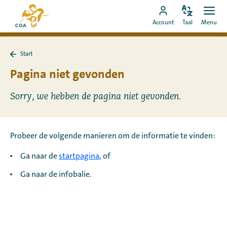
Ga
Naar
direct
Pas
Ope
Ga
de
Account
Taal
Menu
de
men
naar
naar
startpagina
taal
de
MyCOA-
van
aan
content
Start
account
MyCOA
Terug
naar
Pagina niet gevonden
Start
Sorry, we hebben de pagina niet gevonden.
Probeer de volgende manieren om de informatie te vinden:
Ga naar de
startpagina
, of
Ga naar de infobalie.