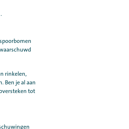
.
r spoorbomen
 gewaarschuwd
n rinkelen,
. Ben je al aan
oversteken tot
rschuwingen