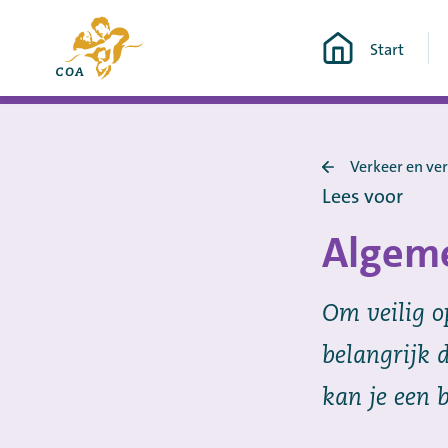
Ga
Naar
direct
Start
de
naar
startpagina
de
van
content
MyCOA
Verkeer en ve
Terug
Lees voor
naar
Verkeer
Algeme
en
vervoer
Om veilig op
belangrijk d
kan je een b