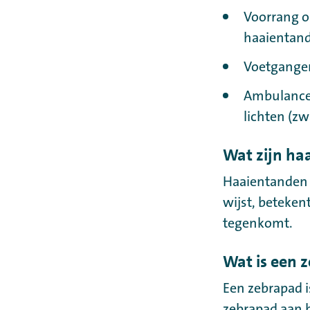
Voorrang o
haaientande
Voetganger
Ambulances
lichten (z
Wat zijn ha
Haaientanden z
wijst, beteken
tegenkomt.
Wat is een 
Een zebrapad i
zebrapad aan b