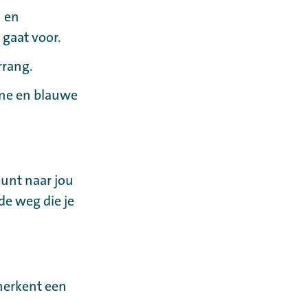
n en
 gaat voor.
rrang.
ne en blauwe
punt naar jou
de weg die je
 herkent een