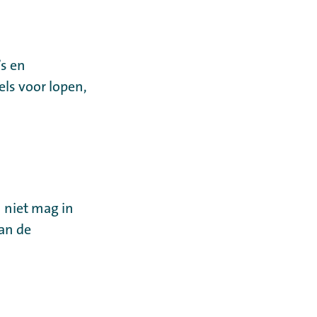
’s en
els voor lopen,
 niet mag in
van de