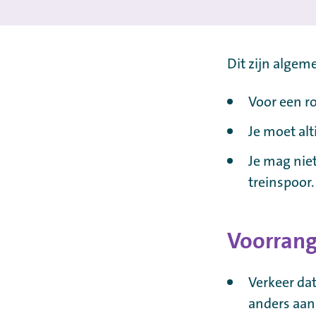
Dit zijn algem
Voor een ro
Je moet alt
Je mag nie
treinspoor.
Voorrang
Verkeer da
anders aang