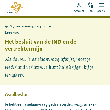
Ga
Naar
direct
Pas
Ope
Ga
de
Account
Taal
Menu
de
men
naar
naar
startpagina
taal
de
MyCOA-
van
aan
content
Mijn asielaanvraag is afgewezen
account
MyCOA
Terug
Lees voor
naar
Mijn
Het besluit van de IND en de
asielaanvraag
is
vertrektermijn
afgewezen
Als de IND je asielaanvraag afwijst, moet je
Nederland verlaten. Je kunt hulp krijgen bij je
terugkeer.
Asielbesluit
Je hebt een asielaanvraag gedaan bij de
Immigratie- en