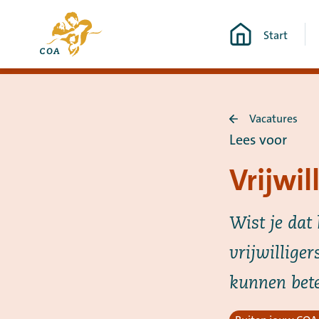
Ga
Naar
direct
Start
de
naar
startpagina
de
van
content
MyCOA
Vacatures
Terug
Lees voor
naar
Vacatures
Vrijwi
Wist je dat
vrijwillige
kunnen bete