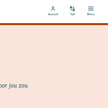
Pas
Open
Ga
Account
Taal
Menu
de
menu
naar
taal
MyCOA-
aan
account
oor jou zou