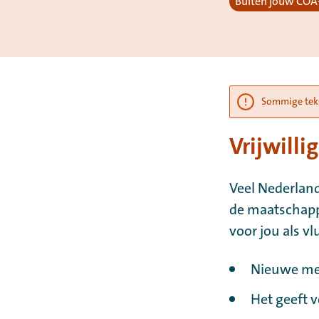
Buiten jouw COA-
Sommige tekst
Vrijwill
Veel Nederland
de maatschappi
voor jou als v
Nieuwe me
Het geeft v