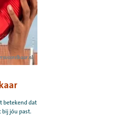
svoorelkaar.nl
lkaar
it betekend dat
bij jóu past.