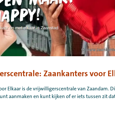
©
www.zaankanter
gerscentrale: Zaankanters voor E
or Elkaar is de vrijwilligerscentrale van Zaandam. D
kunt aanmaken en kunt kijken of er iets tussen zit dat 