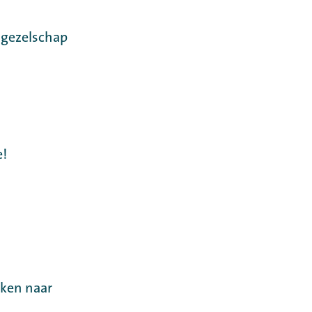
 gezelschap
e!
eken naar