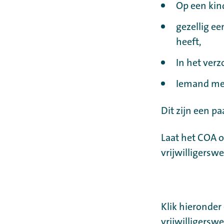
Op een kin
gezellig e
heeft,
In het verz
Iemand me
Dit zijn een p
Laat het COA 
vrijwilligersw
Klik hieronder
vrijwilligerswe