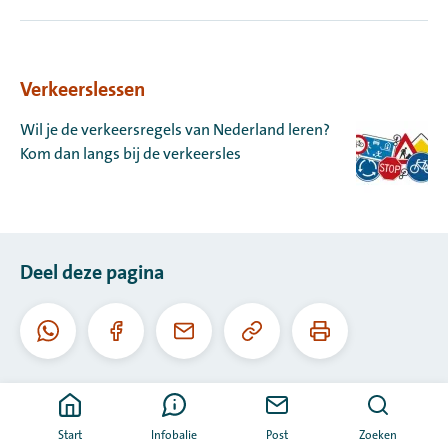
Verkeerslessen
Wil je de verkeersregels van Nederland leren?
Kom dan langs bij de verkeersles
Deel deze pagina
Kopieer
Print
Whatsapp
Facebook
E-
deze
deze
mail
URL
pagina
Start
Infobalie
Post
Zoeken