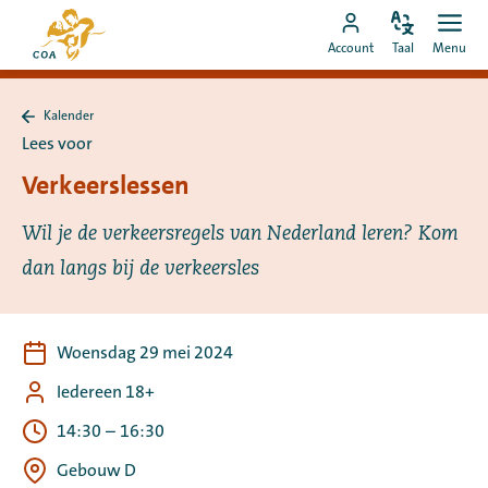
Ga
Naar
direct
Pas
Ope
Ga
de
Account
Taal
Menu
de
men
naar
naar
startpagina
taal
de
MyCOA-
van
aan
content
Kalender
account
MyCOA
Terug
Lees voor
naar
Kalender
Verkeerslessen
Wil je de verkeersregels van Nederland leren? Kom
dan langs bij de verkeersles
Woensdag 29 mei 2024
Iedereen 18+
14:30
–
16:30
Gebouw D