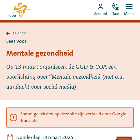
Ga
Naar
direct
Pas
Ope
Ga
de
Account
Taal
Menu
de
men
naar
naar
startpagina
taal
de
MyCOA-
van
aan
content
Kalender
account
MyCOA
Terug
Lees voor
naar
Kalender
Mentale gezondheid
Op 13 maart organiseert de GGD & COA een
voorlichting over “Mentale gezondheid (met o.a.
aandacht voor social media).
Sommige teksten op deze site zijn vertaald door Google
Translate.
Donderdag 13 maart 2025