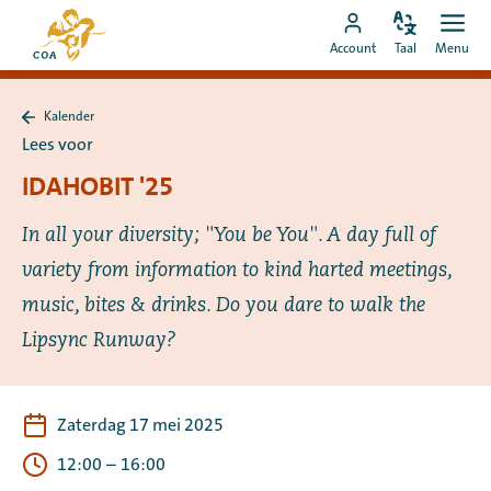
Ga
Naar
direct
Pas
Ope
Ga
de
Account
Taal
Menu
de
men
naar
naar
startpagina
taal
de
MyCOA-
van
aan
content
Kalender
account
MyCOA
Terug
Lees voor
naar
Kalender
IDAHOBIT '25
In all your diversity; "You be You". A day full of
variety from information to kind harted meetings,
music, bites & drinks. Do you dare to walk the
Lipsync Runway?
Zaterdag 17 mei 2025
12:00
–
16:00