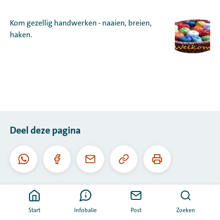
Kom gezellig handwerken - naaien, breien,
haken.
Deel deze pagina
Kopieer
Print
Whatsapp
Facebook
E-
deze
deze
mail
URL
pagina
Start
Infobalie
Post
Zoeken