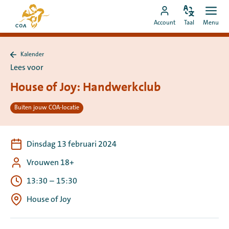
Ga
Naar
direct
Pas
Ope
Ga
de
Account
Taal
Menu
de
men
naar
naar
startpagina
taal
de
MyCOA-
van
aan
content
Kalender
account
MyCOA
Terug
Lees voor
naar
Kalender
House of Joy: Handwerkclub
Buiten jouw COA-locatie
Dinsdag 13 februari 2024
Vrouwen 18+
13:30
–
15:30
House of Joy