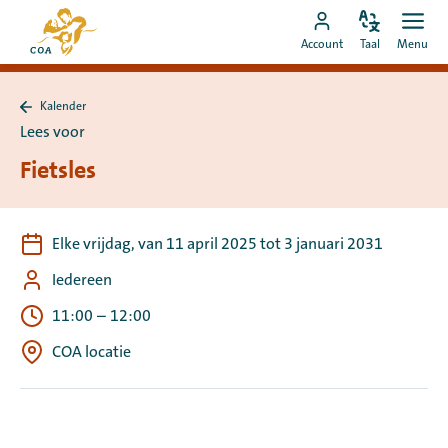
Ga
Naar
direct
Pas
Ope
Ga
de
Account
Taal
Menu
de
men
naar
naar
startpagina
taal
de
MyCOA-
van
aan
content
Kalender
account
MyCOA
Terug
Lees voor
naar
Kalender
Fietsles
Elke vrijdag, van 11 april 2025 tot 3 januari 2031
Iedereen
11:00
–
12:00
COA locatie