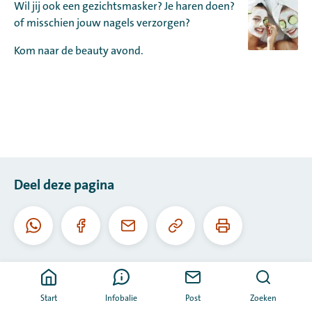
Wil jij ook een gezichtsmasker? Je haren doen?
of misschien jouw nagels verzorgen?
Kom naar de beauty avond.
Deel deze pagina
Kopieer
Print
Whatsapp
Facebook
E-
deze
deze
mail
URL
pagina
Start
Infobalie
Post
Zoeken