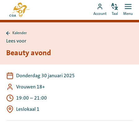
Ga
Naar
direct
Pas
Ope
Ga
de
Account
Taal
Menu
de
men
naar
naar
startpagina
taal
de
MyCOA-
van
aan
content
Kalender
account
MyCOA
Terug
Lees voor
naar
Kalender
Beauty avond
Donderdag 30 januari 2025
Vrouwen 18+
19:00
–
21:00
Leslokaal 1