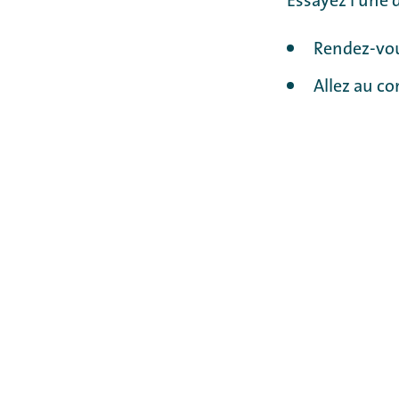
Essayez l'une 
Rendez-vou
Allez au co