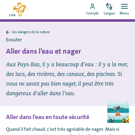
Aller
Vers
directement
Modifiez
Ouvr
Aller
la
Compte
Langue
Menu
la
men
au
vers
page
langue
contenu
le
d'accueil
Les dangers de la nature
compte
de
Retour
Ecouter
à
MyCOA
MyCOA
Les
Aller dans l’eau et nager
dangers
de
la
Aux Pays-Bas, il y a beaucoup d’eau : il y a la mer,
nature
des lacs, des rivières, des canaux, des piscines. Si
vous ne savez pas bien nager, il peut être très
dangereux d’aller dans l’eau.
Aller dans l’eau en toute sécurité
Quand il fait chaud, c’est très agréable de nager. Mais si