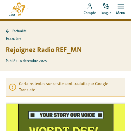
Aller
Vers
directement
Modifiez
Ouvr
Aller
la
Compte
Langue
Menu
la
men
au
vers
page
langue
contenu
le
d'accueil
L'actualité
compte
de
Retour
Ecouter
à
MyCOA
MyCOA
L&#39;actualité
Rejoignez Radio REF_MN
Publié : 18 décembre 2025
Certains textes sur ce site sont traduits par Google
Translate.