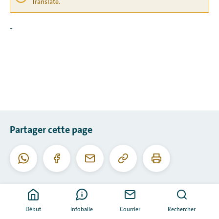
Translate.
-
Partager cette page
Copier
Imprimer
WhatsApp
Facebook
Courriel
cette
cette
URL
page
Début
Infobalie
Courrier
Rechercher