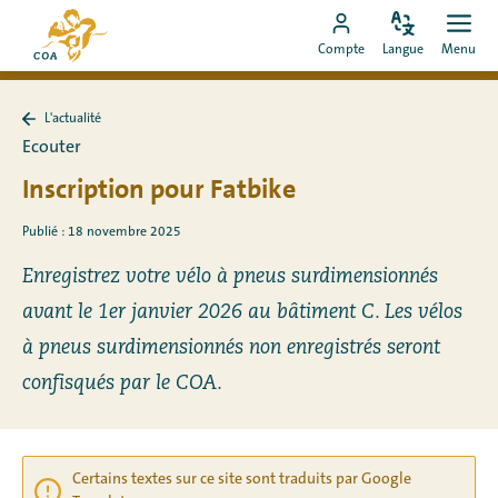
Aller
Vers
directement
Modifiez
Ouvr
Aller
la
Compte
Langue
Menu
la
men
au
vers
page
langue
contenu
le
d'accueil
L'actualité
compte
de
Retour
Ecouter
à
MyCOA
MyCOA
L&#39;actualité
Inscription pour Fatbike
Publié : 18 novembre 2025
Enregistrez votre vélo à pneus surdimensionnés
avant le 1er janvier 2026 au bâtiment C. Les vélos
à pneus surdimensionnés non enregistrés seront
confisqués par le COA.
Certains textes sur ce site sont traduits par Google