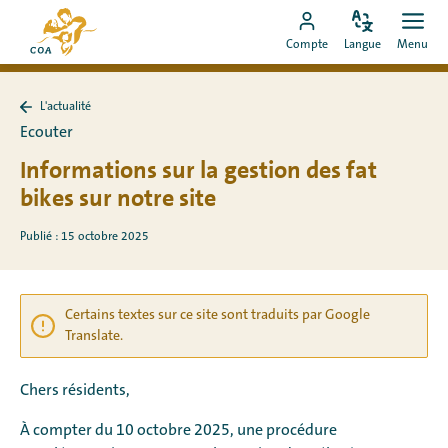
Aller
Vers
directement
Modifiez
Ouvr
Aller
la
Compte
Langue
Menu
la
men
au
vers
page
langue
contenu
le
d'accueil
L'actualité
compte
de
Retour
Ecouter
à
MyCOA
MyCOA
L&#39;actualité
Informations sur la gestion des fat
bikes sur notre site
Publié : 15 octobre 2025
Certains textes sur ce site sont traduits par Google
Translate.
Chers résidents,
À compter du 10 octobre 2025, une procédure