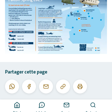
Partager cette page
Copier
Imprimer
WhatsApp
Facebook
Courriel
cette
cette
URL
page