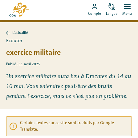
Aller
Vers
directement
Modifiez
Ouvr
Aller
la
Compte
Langue
Menu
la
men
au
vers
page
langue
contenu
le
d'accueil
L'actualité
compte
de
Retour
Ecouter
à
MyCOA
MyCOA
L&#39;actualité
exercice militaire
Publié : 11 avril 2025
Un exercice militaire aura lieu à Drachten du 14 au
16 mai. Vous entendrez peut-être des bruits
pendant l’exercice, mais ce n’est pas un problème.
Certains textes sur ce site sont traduits par Google
Translate.