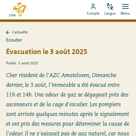
Aller
Vers
directement
Modifiez
Ouvr
Aller
la
Compte
Langue
Menu
la
men
au
vers
page
langue
contenu
le
d'accueil
L'actualité
compte
de
Retour
Ecouter
à
MyCOA
MyCOA
L&#39;actualité
Évacuation le 3 août 2025
Publié : 5 août 2025
Cher résident de l'AZC Amstelveen, Dimanche
dernier, le 3 août, l'immeuble a été évacué entre
11h et 14h. Une odeur de gaz se dégageait près des
ascenseurs et de la cage d'escalier. Les pompiers
sont arrivés quelques minutes après le signalement
et ont pris des mesures pour déterminer la cause de
l'odeur. Il ne s'agissait pas de gaz naturel, car nous