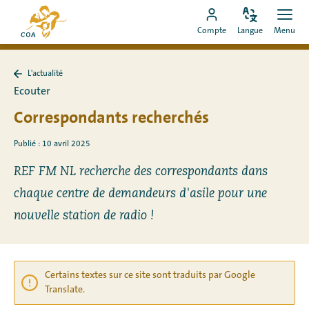
Aller
Vers
directement
Modifiez
Ouvr
Aller
la
Compte
Langue
Menu
la
men
au
vers
page
langue
contenu
le
d'accueil
L'actualité
compte
de
Retour
Ecouter
à
MyCOA
MyCOA
L&#39;actualité
Correspondants recherchés
Publié : 10 avril 2025
REF FM NL recherche des correspondants dans
chaque centre de demandeurs d'asile pour une
nouvelle station de radio !
Certains textes sur ce site sont traduits par Google
Translate.