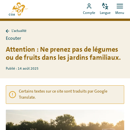
Aller
Vers
directement
Modifiez
Ouvr
Aller
la
Compte
Langue
Menu
la
men
au
vers
page
langue
contenu
le
d'accueil
L'actualité
compte
de
Retour
Ecouter
à
MyCOA
MyCOA
L&#39;actualité
Attention : Ne prenez pas de légumes
ou de fruits dans les jardins familiaux.
Publié : 14 août 2025
Certains textes sur ce site sont traduits par Google
Translate.