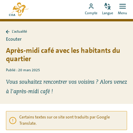
Aller
Vers
directement
Modifiez
Ouvr
Aller
la
Compte
Langue
Menu
la
men
au
vers
page
langue
contenu
le
d'accueil
L'actualité
compte
de
Retour
Ecouter
à
MyCOA
MyCOA
L&#39;actualité
Après-midi café avec les habitants du
quartier
Publié : 20 mars 2025
Vous souhaitez rencontrer vos voisins ? Alors venez
à l'après-midi café !
Certains textes sur ce site sont traduits par Google
Translate.