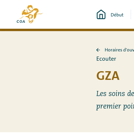
Aller
Vers
directement
Début
la
au
page
contenu
d'accueil
de
Horaires d'ou
MyCOA
Retour
Ecouter
à
Horaires
GZA
d&#39;ouvertu
Les soins d
premier poi