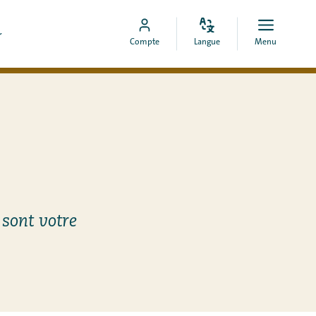
r
Modifiez
Ouvrir
Aller
Compte
Langue
Menu
la
menu
vers
langue
le
compte
MyCOA
 sont votre