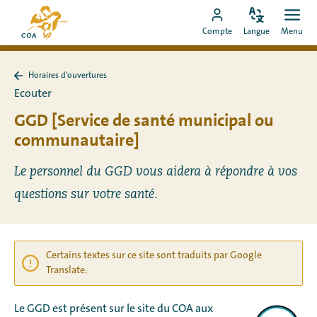
Aller
Vers
directement
Modifiez
Ouvr
Aller
la
Compte
Langue
Menu
la
men
au
vers
page
langue
contenu
le
d'accueil
Horaires d'ouvertures
compte
de
Retour
Ecouter
à
MyCOA
MyCOA
Horaires
GGD [Service de santé municipal ou
d&#39;ouvertures
communautaire]
Le personnel du GGD vous aidera à répondre à vos
questions sur votre santé.
Certains textes sur ce site sont traduits par Google
Translate.
Le GGD est présent sur le site du COA aux