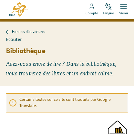
Aller
Vers
directement
Modifiez
Ouvr
Aller
la
Compte
Langue
Menu
la
men
au
vers
page
langue
contenu
le
d'accueil
Horaires d'ouvertures
compte
de
Retour
Ecouter
à
MyCOA
MyCOA
Horaires
Bibliothèque
d&#39;ouvertures
Avez-vous envie de lire ? Dans la bibliothèque,
vous trouverez des livres et un endroit calme.
Certains textes sur ce site sont traduits par Google
Translate.