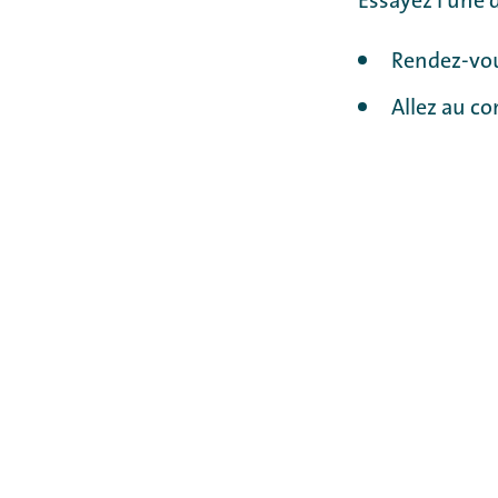
Essayez l'une 
Rendez-vou
Allez au co