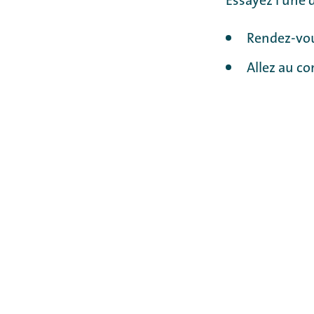
Essayez l'une 
Rendez-vou
Allez au co