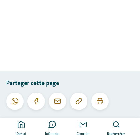
Partager cette page
Copier
Imprimer
WhatsApp
Facebook
Courriel
cette
cette
URL
page
Début
Infobalie
Courrier
Rechercher