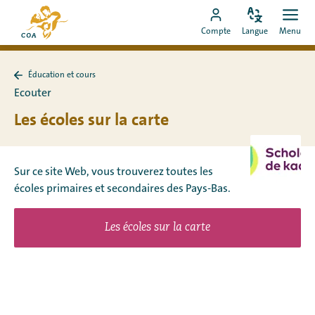
Aller
Vers
directement
Modifiez
Ouvr
Aller
la
Compte
Langue
Menu
la
men
au
vers
page
langue
contenu
le
d'accueil
Éducation et cours
compte
de
Retour
Ecouter
à
MyCOA
MyCOA
Éducation
Les écoles sur la carte
et
cours
Sur ce site Web, vous trouverez toutes les
écoles primaires et secondaires des Pays-Bas.
Les écoles sur la carte