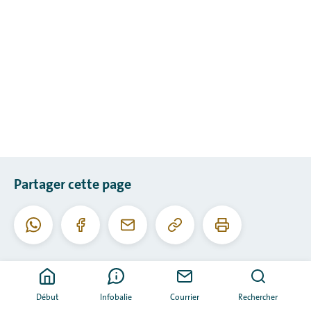
Partager cette page
Copier
Imprimer
WhatsApp
Facebook
Courriel
cette
cette
URL
page
Début
Infobalie
Courrier
Rechercher