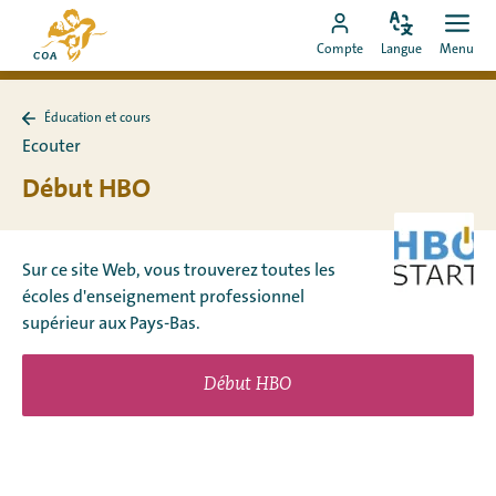
Aller
Vers
directement
Modifiez
Ouvr
Aller
la
Compte
Langue
Menu
la
men
au
vers
page
langue
contenu
le
d'accueil
Éducation et cours
compte
de
Retour
Ecouter
à
MyCOA
MyCOA
Éducation
Début HBO
et
cours
Sur ce site Web, vous trouverez toutes les
écoles d'enseignement professionnel
supérieur aux Pays-Bas.
Début HBO