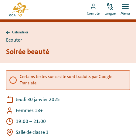
Aller
Vers
directement
Modifiez
Ouvr
Aller
la
Compte
Langue
Menu
la
men
au
vers
page
langue
contenu
le
d'accueil
Calendrier
compte
de
Retour
Ecouter
à
MyCOA
MyCOA
Calendrier
Soirée beauté
Certains textes sur ce site sont traduits par Google
Translate.
Jeudi 30 janvier 2025
Femmes 18+
19:00
–
21:00
Salle de classe 1