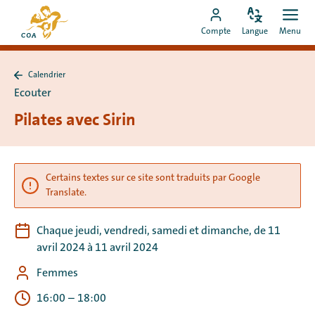
Aller
Vers
directement
Modifiez
Ouvr
Aller
la
Compte
Langue
Menu
la
men
au
vers
page
langue
contenu
le
d'accueil
Calendrier
compte
de
Retour
Ecouter
à
MyCOA
MyCOA
Calendrier
Pilates avec Sirin
Certains textes sur ce site sont traduits par Google
Translate.
Chaque jeudi, vendredi, samedi et dimanche, de 11
avril 2024 à 11 avril 2024
Femmes
16:00
–
18:00