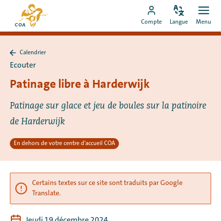
Aller
Vers
directement
Modifiez
Ouvr
Aller
la
Compte
Langue
Menu
la
men
au
vers
page
langue
contenu
le
d'accueil
Calendrier
compte
de
Retour
Ecouter
à
MyCOA
MyCOA
Calendrier
Patinage libre à Harderwijk
Patinage sur glace et jeu de boules sur la patinoire
de Harderwijk
En dehors de votre centre d'accueil COA
Certains textes sur ce site sont traduits par Google
Translate.
Jeudi 19 décembre 2024