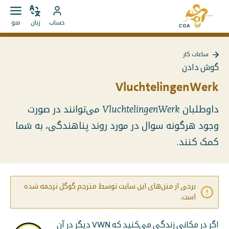
مستقیما
به
به
زبان
باز
به
صفحه
حساب
زبان
منو
را
کردن
محتوا
حساب
اصلی
تغییر
منو
بروید
MyCOA
MyCOA
دهید
ساعات کار
بروید
بازگشت
گوش دادن
به
{{
VluchtelingenWerk
Page
}}
داوطلبان VluchtelingenWerk می‌توانند در صورت
وجود هرگونه سوال در مورد روند پناهندگی، به شما
کمک کنند.
برخی از متن‌های این سایت توسط مترجم گوگل ترجمه شده
است.
اگر در مکانی زندگی می‌کنید که VWN دیگر در آن