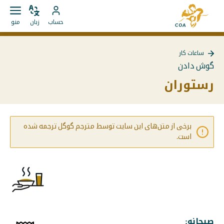
مستقیما
به
به
زبان
باز
به
صفحه
حساب
زبان
منو
را
کردن
محتوا
حساب
اصلی
تغییر
منو
بروید
MyCOA
MyCOA
دهید
ساعات کار
بروید
بازگشت
گوش دادن
به
{{
رستوران
Page
}}
برخی از متن‌های این سایت توسط مترجم گوگل ترجمه شده
است.
صبحانه: