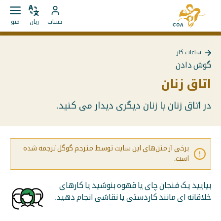
مستقیما
به
به
زبان
باز
به
صفحه
حساب
زبان
منو
را
کردن
محتوا
حساب
اصلی
تغییر
منو
بروید
MyCOA
MyCOA
دهید
ساعات کار
بروید
بازگشت
گوش دادن
به
{{
اتاق زنان
Page
}}
در اتاق زنان با زنان دیگری دیدار می کنید.
برخی از متن‌های این سایت توسط مترجم گوگل ترجمه شده
است.
بیایید یک فنجان چای یا قهوه بنوشید یا کارهای
خلاقانه ای مانند کاردستی یا نقاشی انجام دهید.