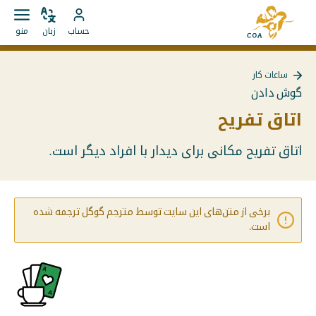
مستقیما
به
به
زبان
باز
به
صفحه
حساب
زبان
منو
را
کردن
محتوا
حساب
اصلی
تغییر
منو
بروید
MyCOA
MyCOA
دهید
ساعات کار
بروید
بازگشت
گوش دادن
به
{{
اتاق تفریح
Page
}}
اتاق تفریح مکانی برای دیدار با افراد دیگر است.
برخی از متن‌های این سایت توسط مترجم گوگل ترجمه شده
است.