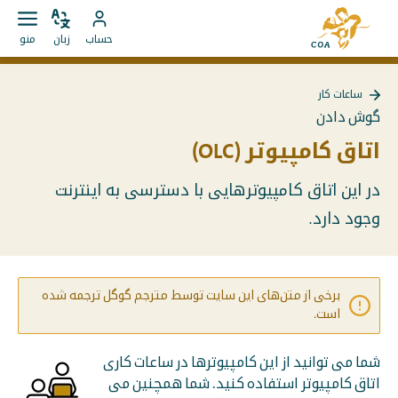
مستقیما
به
به
زبان
باز
به
صفحه
حساب
زبان
منو
را
کردن
محتوا
حساب
اصلی
تغییر
منو
بروید
MyCOA
MyCOA
دهید
ساعات کار
بروید
بازگشت
گوش دادن
به
{{
اتاق کامپیوتر (OLC)
Page
}}
در این اتاق کامپیوترهایی با دسترسی به اینترنت
وجود دارد.
برخی از متن‌های این سایت توسط مترجم گوگل ترجمه شده
است.
شما می توانید از این کامپیوترها در ساعات کاری
اتاق کامپیوتر استفاده کنید. شما همچنین می