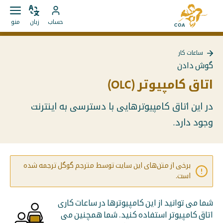
مستقیما
به
به
زبان
باز
به
صفحه
حساب
زبان
منو
را
کردن
محتوا
حساب
اصلی
تغییر
منو
بروید
MyCOA
MyCOA
دهید
ساعات کار
بروید
بازگشت
گوش دادن
به
{{
اتاق کامپیوتر (OLC)
Page
}}
در این اتاق کامپیوترهایی با دسترسی به اینترنت
وجود دارد.
برخی از متن‌های این سایت توسط مترجم گوگل ترجمه شده
است.
شما می توانید از این کامپیوترها در ساعات کاری
اتاق کامپیوتر استفاده کنید. شما همچنین می