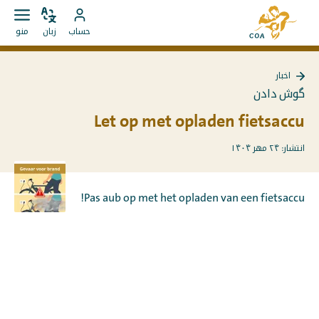
مستقیما
به
به
زبان
باز
به
صفحه
حساب
زبان
منو
را
کردن
محتوا
حساب
اصلی
تغییر
منو
بروید
MyCOA
MyCOA
دهید
اخبار
بروید
گوش دادن
Let op met opladen fietsaccu
انتشار: ۲۴ مهر ۱۴۰۴
Pas aub op met het opladen van een fietsaccu!