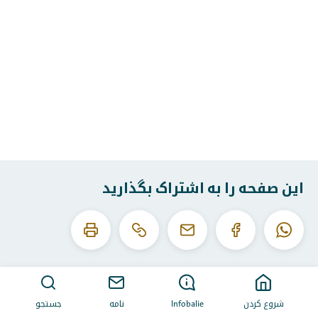
این صفحه را به اشتراک بگذارید
این
این
واتساپ
فیس
ایمیل
URL
صفحه
بوک
را
را
کپی
چاپ
کنید
کن
شروع کردن
Infobalie
نامه
جستجو