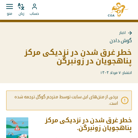
مستقیما
به
به
زبان
باز
به
صفحه
حساب
زبان
منو
را
کردن
محتوا
حساب
اصلی
تغییر
منو
بروید
MyCOA
MyCOA
دهید
اخبار
بروید
گوش دادن
خطر غرق شدن در نزدیکی مرکز
پناهجویان در زونبرگن
انتشار: ۷ مرداد ۱۴۰۴
برخی از متن‌های این سایت توسط مترجم گوگل ترجمه شده
است.
خطر غرق شدن در نزدیکی مرکز
پناهجویان زونبرگن.