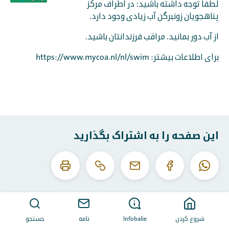
لطفا توجه داشته باشید: در اطراف مرکز
پناهجویان زونبرگن آب زیادی وجود دارد.
از آب دور بمانید. مراقب فرزندانتان باشید.
برای اطلاعات بیشتر: https://www.mycoa.nl/nl/swim
این صفحه را به اشتراک بگذارید
این
این
واتساپ
فیس
ایمیل
URL
صفحه
بوک
را
را
کپی
چاپ
کنید
کن
شروع کردن
Infobalie
نامه
جستجو